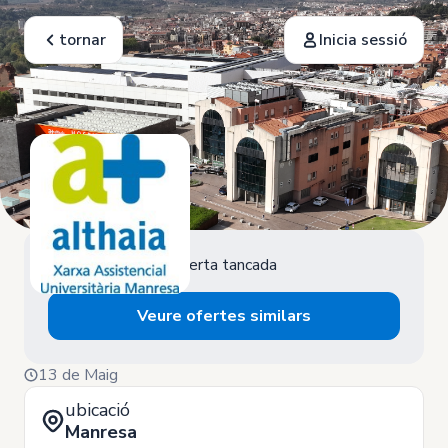
tornar
Inicia sessió
Oferta tancada
Veure ofertes similars
13 de Maig
ubicació
Manresa