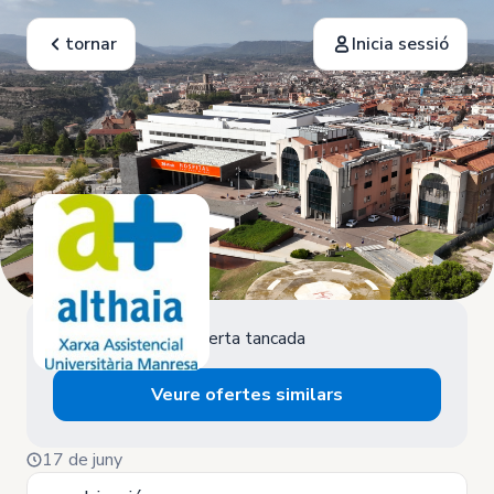
tornar
Inicia sessió
Oferta tancada
Veure ofertes similars
17 de juny